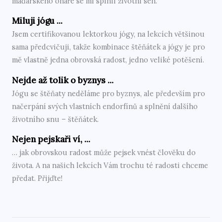
maďarského ohaře se mi splnil životní sen.
Miluji jógu ...
Jsem certifikovanou lektorkou jógy, na lekcích většinou
sama předcvičuji, takže kombinace štěňátek a jógy je pro
mě vlastně jedna obrovská radost, jedno veliké potěšení.
Nejde až tolik o byznys ...
Jógu se štěňaty neděláme pro byznys, ale především pro
načerpání svých vlastních endorfínů a splnění dalšího
životního snu – štěňátek.
Nejen pejskaři ví, ...
… jak obrovskou radost může pejsek vnést člověku do
života. A na našich lekcích Vám trochu té radosti chceme
předat. Přijďte!