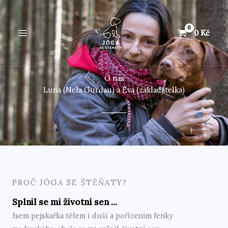
Přeskočit
MAIN
na
MENU
obsah
0
Kč
O nás
Luna (Nela Gurdau) a Eva (zakladatelka)
PROČ JÓGA SE ŠTĚŇATY?
Splnil se mi životní sen ...
Jsem pejskařka tělem i duší a pořízením fenky